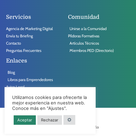
Servicios
Comunidad
Agencia de Marketing Digital
Unirse a la Comunidad
Envía tu Briefing
Píldoras Formativas
Contacto
Artículos Técnicos
Preguntas Frecuentes
Miembros PED (Directorio)
Enlaces
Blog
Libros para Emprendedores
Aviso Legal
Política de Comportamiento
Utilizamos cookies para ofrecerte la
mejor experiencia en nuestra web.
Conoce más en "Ajustes".
Piensa en Digital © 2021 / 2022
Aceptar
Rechazar
PED™ está hecho con
en España