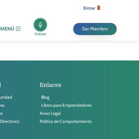
Entrar
MENÚ
Ser Miembro
Podcast
d
Enlaces
munidad
Blog
vas
Libros para Emprendedores
os
Aviso Legal
irectorio)
Política de Comportamiento