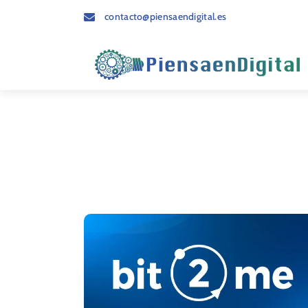
contacto@piensaendigital.es