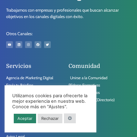
Trabajamos con empresas y profesionales que buscan alcanzar
objetivos en los canales digitales con éxito.
Otros Canales:
Servicios
Comunidad
Agencia de Marketing Digital
Unirse a la Comunidad
Envía tu Briefing
Píldoras Formativas
Contacto
Artículos Técnicos
Utilizamos cookies para ofrecerte la
Preguntas Frecuentes
Miembros PED (Directorio)
mejor experiencia en nuestra web.
Conoce más en "Ajustes".
Enlaces
Aceptar
Rechazar
Blog
Libros para Emprendedores
Aviso Legal